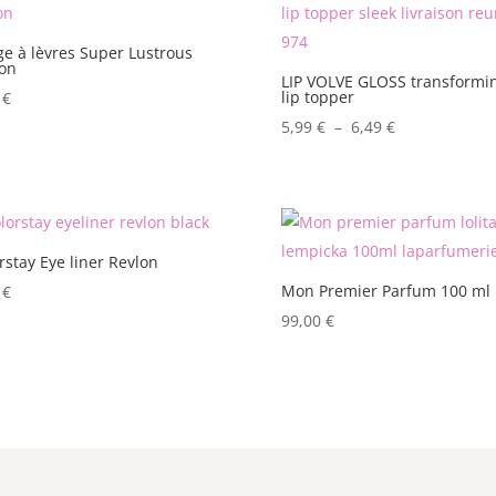
e à lèvres Super Lustrous
on
LIP VOLVE GLOSS transformi
lip topper
5
€
Plage
5,99
€
–
6,49
€
de
prix :
5,99 €
à
rstay Eye liner Revlon
6,49 €
Mon Premier Parfum 100 ml
5
€
99,00
€