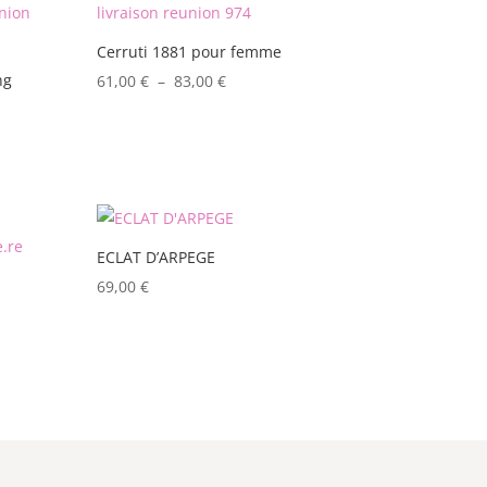
Cerruti 1881 pour femme
ng
Plage
61,00
€
–
83,00
€
de
prix :
61,00 €
à
83,00 €
ECLAT D’ARPEGE
69,00
€