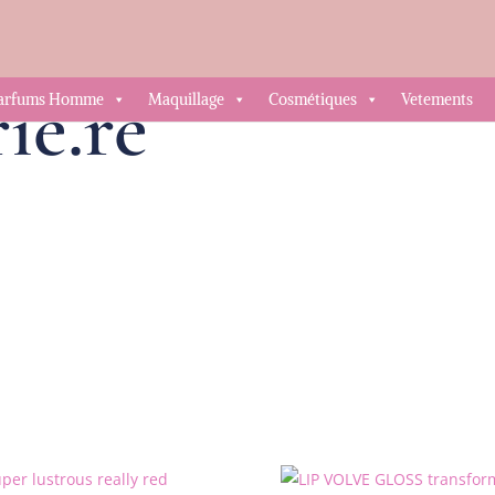
ie.re
arfums Homme
Maquillage
Cosmétiques
Vetements