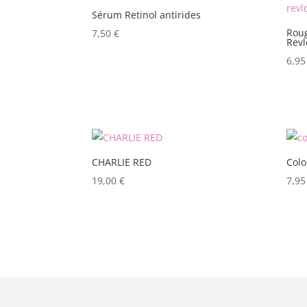
Sérum Retinol antirides
Roug
7,50
€
Revl
6,9
CHARLIE RED
Colo
19,00
€
7,9