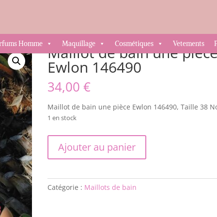
t de bain une pièce Ewlon 146490
rfums Homme
Maquillage
Cosmétiques
Vetements
Maillot de bain une pièc
Ewlon 146490
34,00
€
Maillot de bain une pièce Ewlon 146490, Taille 38 No
1 en stock
quantité
Ajouter au panier
de
Maillot
de
bain
Catégorie :
Maillots de bain
une
pièce