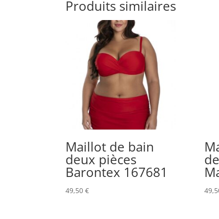
Produits similaires
Maillot de bain
Ma
deux pièces
de
Barontex 167681
Ma
49,50
€
49,