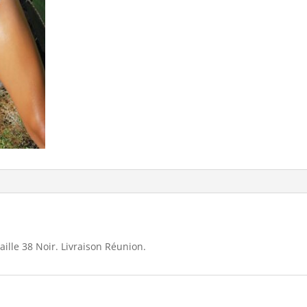
Ewlon
146490
ille 38 Noir. Livraison Réunion.