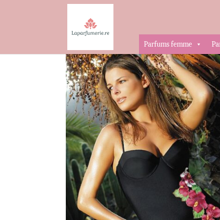
Accueil
/
Vetements
/
Maillots de bain
/ Maillo
Parfums femme
Pa